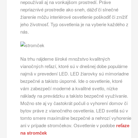
nepoužívali aj na vonkajšom prostredí. Práve
nepriaznivé prostredie ako sneh, dážď či slnečné
žiarenie môžu interiérové osvetlenie poškodiť či znížiť
jeho životnosť. Typ osvetlenia je na vyberie každého z
nás.
Na trhu nájdeme široké množstvo kvalitných
vianočných reťazí, ktoré sú v dnešnej dobe populárne
najmä v prevedení LED. LED žiarovky sú mimoriadne
bezpečné a takisto úsporné. Ide o osvetlenie, ktoré
vám zabezpečí moderné a kvalitné svetlo, nízke
náklady na prevádzku a takisto bezpečné využívanie.
Možno ste aj vy častokrát počuli o vyhorení domov či
bytov práve z vianočného osvetlenia. LED svetlá sú v
tomto smere maximálne bezpečné a nehrozí vyhorenie
ani v prípade stromčekov. Osvetlenie v podobe
reťaze
na stromček