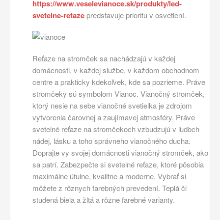
https://www.veselevianoce.sk/produkty/led-
svetelne-retaze
predstavuje prioritu v osvetlení.
Reťaze na stromček sa nachádzajú v každej
domácnosti, v každej službe, v každom obchodnom
centre a prakticky kdekoľvek, kde sa pozrieme. Práve
stromčeky sú symbolom Vianoc. Vianočný stromček,
ktorý nesie na sebe vianočné svetielka je zdrojom
vytvorenia čarovnej a zaujímavej atmosféry. Práve
svetelné reťaze na stromčekoch vzbudzujú v ľuďoch
nádej, lásku a toho správneho vianočného ducha.
Doprajte vy svojej domácnosti vianočný stromček, ako
sa patrí. Zabezpečte si svetelné reťaze, ktoré pôsobia
maximálne útulne, kvalitne a moderne. Vybrať si
môžete z rôznych farebných prevedení. Teplá či
studená biela a žltá a rôzne farebné varianty.