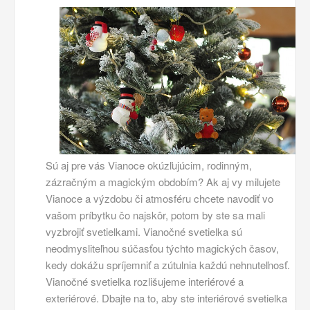
Sú aj pre vás Vianoce okúzľujúcim, rodinným,
zázračným a magickým obdobím? Ak aj vy milujete
Vianoce a výzdobu či atmosféru chcete navodiť vo
vašom príbytku čo najskôr, potom by ste sa mali
vyzbrojiť svetielkami. Vianočné svetielka sú
neodmysliteľnou súčasťou týchto magických časov,
kedy dokážu spríjemniť a zútulnia každú nehnuteľnosť.
Vianočné svetielka rozlišujeme interiérové a
exteriérové. Dbajte na to, aby ste interiérové svetielka