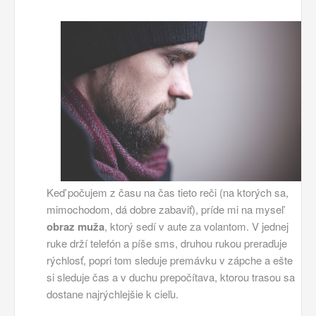
Keď počujem z času na čas tieto reči (na ktorých sa,
mimochodom, dá dobre zabaviť), príde mi na myseľ
obraz muža
, ktorý sedí v aute za volantom. V jednej
ruke drží telefón a píše sms, druhou rukou preraďuje
rýchlosť, popri tom sleduje premávku v zápche a ešte
si sleduje čas a v duchu prepočítava, ktorou trasou sa
dostane najrýchlejšie k cieľu.