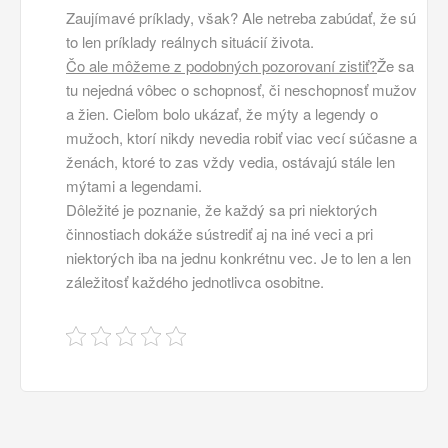
Zaujímavé príklady, však? Ale netreba zabúdať, že sú
to len príklady reálnych situácií života.
Čo ale môžeme z podobných pozorovaní zistiť?
Že sa
tu nejedná vôbec o schopnosť, či neschopnosť mužov
a žien. Cieľom bolo ukázať, že mýty a legendy o
mužoch, ktorí nikdy nevedia robiť viac vecí súčasne a
ženách, ktoré to zas vždy vedia, ostávajú stále len
mýtami a legendami.
Dôležité je poznanie, že každý sa pri niektorých
činnostiach dokáže sústrediť aj na iné veci a pri
niektorých iba na jednu konkrétnu vec. Je to len a len
záležitosť každého jednotlivca osobitne.