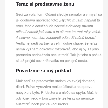
Teraz si predstavme ženu
Sedí za volantom. Očami sleduje semafor a v mysli sa
jej odohráva napríklad toto: „
Rýchlo musím napísať tú
sms, lebo o chvíľu bude zelená a dovtedy musím
stihnúť zaradiť jednotku a to už musím mať ruky voľné.
A hlavne nesmiem zabudnúť odbrzdiť ručnú brzdu.“
Vedľa nej sedí partner a veľmi dobre chápe, že teraz
nemá význam čokoľvek rozprávať, lebo aj by sa jeho
partnerka nedokázala nesústrediť. Tak je ticho a počká
si, až prejdú cez križovatku na pokojnú cestu.
Povedzme si iný príklad
Muž sedí za pracovným stolom vo svojej domácej
dielni. Práve vyrezáva malú súčiastku na opravu
nábytku v byte. Príde žena a niečo sa spýta. Muž len
odvrkne niečo v tom zmysle, že teraz sa nemôže
sústrediť, nech počká keď skončí.