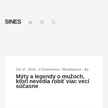
SINES
Zář 27, 2018
-
0 Comments
-
Nezařazené
-
By
Mýty a legendy o mužoch,
ktorí nevedia robiť viac vecí
súčasne