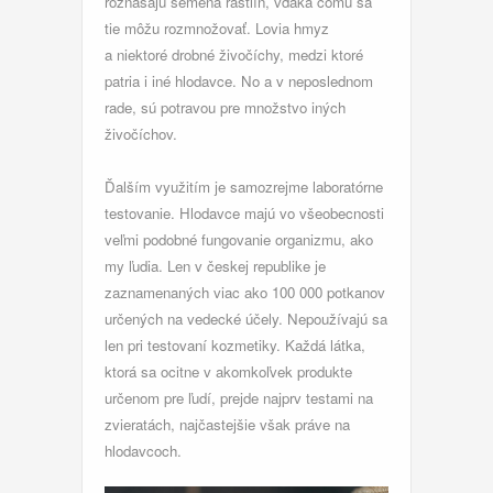
roznášajú semená rastlín, vďaka čomu sa
tie môžu rozmnožovať. Lovia hmyz
a niektoré drobné živočíchy, medzi ktoré
patria i iné hlodavce. No a v neposlednom
rade, sú potravou pre množstvo iných
živočíchov.
Ďalším využitím je samozrejme laboratórne
testovanie. Hlodavce majú vo všeobecnosti
veľmi podobné fungovanie organizmu, ako
my ľudia. Len v českej republike je
zaznamenaných viac ako 100 000 potkanov
určených na vedecké účely. Nepoužívajú sa
len pri testovaní kozmetiky. Každá látka,
ktorá sa ocitne v akomkoľvek produkte
určenom pre ľudí, prejde najprv testami na
zvieratách, najčastejšie však práve na
hlodavcoch.