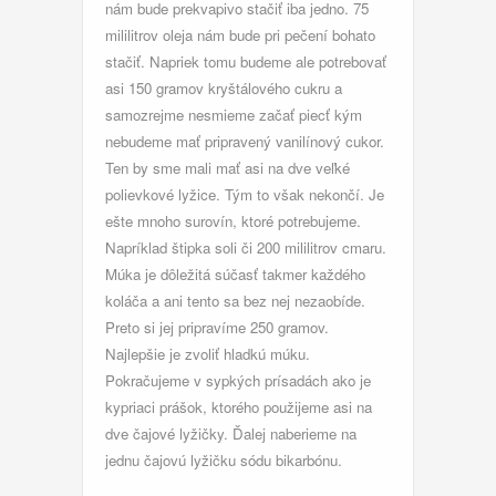
nám bude prekvapivo stačiť iba jedno. 75
mililitrov oleja nám bude pri pečení bohato
stačiť. Napriek tomu budeme ale potrebovať
asi 150 gramov kryštálového cukru a
samozrejme nesmieme začať piecť kým
nebudeme mať pripravený vanilínový cukor.
Ten by sme mali mať asi na dve veľké
polievkové lyžice. Tým to však nekončí. Je
ešte mnoho surovín, ktoré potrebujeme.
Napríklad štipka soli či 200 mililitrov cmaru.
Múka je dôležitá súčasť takmer každého
koláča a ani tento sa bez nej nezaobíde.
Preto si jej pripravíme 250 gramov.
Najlepšie je zvoliť hladkú múku.
Pokračujeme v sypkých prísadách ako je
kypriaci prášok, ktorého použijeme asi na
dve čajové lyžičky. Ďalej naberieme na
jednu čajovú lyžičku sódu bikarbónu.