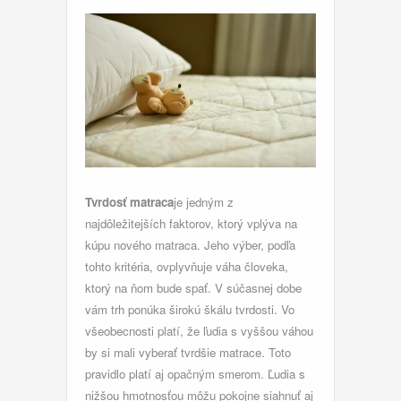
Tvrdosť matraca
je jedným z
najdôležitejších faktorov, ktorý vplýva na
kúpu nového matraca. Jeho výber, podľa
tohto kritéria, ovplyvňuje váha človeka,
ktorý na ňom bude spať. V súčasnej dobe
vám trh ponúka širokú škálu tvrdosti. Vo
všeobecnosti platí, že ľudia s vyššou váhou
by si mali vyberať tvrdšie matrace. Toto
pravidlo platí aj opačným smerom. Ľudia s
nižšou hmotnosťou môžu pokojne siahnuť aj