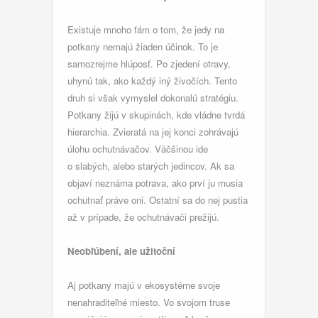
Existuje mnoho fám o tom, že jedy na
potkany nemajú žiaden účinok. To je
samozrejme hlúposť. Po zjedení otravy,
uhynú tak, ako každý iný živočích. Tento
druh si však vymyslel dokonalú stratégiu.
Potkany žijú v skupinách, kde vládne tvrdá
hierarchia. Zvieratá na jej konci zohrávajú
úlohu ochutnávačov. Väčšinou ide
o slabých, alebo starých jedincov. Ak sa
objaví neznáma potrava, ako prví ju musia
ochutnať práve oni. Ostatní sa do nej pustia
až v prípade, že ochutnávači prežijú.
Neobľúbení, ale užitoční
Aj potkany majú v ekosystéme svoje
nenahraditeľné miesto. Vo svojom truse