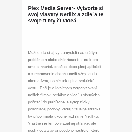
Plex Media Server- Vytvorte si
svoj vlastný Netflix a zdieľajte
svoje filmy či videá
Možno ste si aj vy zamysleli nad určitým
problémom alebo skôr riešením, na ktoré
sme aj napriek dnešnej dobe plnej aplikácií
a streamovania obsahu našli vždy len tú
alternatívnu, no nie tak úplne praktickú
cestu. Reč je o kvalitnom zorganizovaní
našich filmov, seriálov a videí uložených v
počítači do
prehľadnej a sympaticky
pôsobiacej podoby
, ktorej vizuálna stránka
by pripomínala úvodné rozhranie Netflixu.
Vlastne nie len po vizuálnej stránke, ale
poskytovala by aj podobné nástroje, ktoré