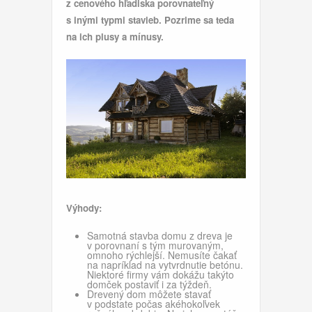
z cenového hľadiska porovnateľný
s inými typmi stavieb. Pozrime sa teda
na ich plusy a mínusy.
Výhody:
Samotná stavba domu z dreva je
v porovnaní s tým murovaným,
omnoho rýchlejší. Nemusíte čakať
na napríklad na vytvrdnutie betónu.
Niektoré firmy vám dokážu takýto
domček postaviť i za týždeň.
Drevený dom môžete stavať
v podstate počas akéhokoľvek