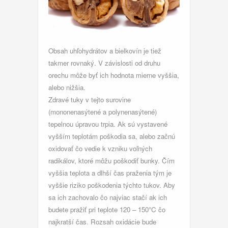
Obsah uhľohydrátov a bielkovín je tiež
takmer rovnaký. V závislosti od druhu
orechu môže byť ich hodnota mierne vyššia,
alebo nižšia.
Zdravé tuky v tejto surovine
(mononenasýtené a polynenasýtené)
tepelnou úpravou trpia. Ak sú vystavené
vyšším teplotám poškodia sa, alebo začnú
oxidovať čo vedie k vzniku voľných
radikálov, ktoré môžu poškodiť bunky. Čím
vyššia teplota a dlhší čas praženia tým je
vyššie riziko poškodenia týchto tukov. Aby
sa ich zachovalo čo najviac stačí ak ich
budete pražiť pri teplote 120 – 150°C čo
najkratší čas. Rozsah oxidácie bude