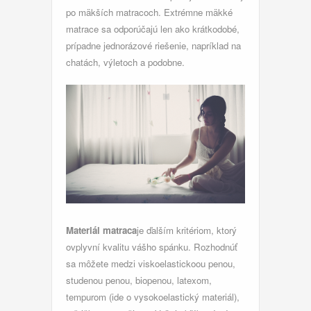
po mäkších matracoch. Extrémne mäkké
matrace sa odporúčajú len ako krátkodobé,
prípadne jednorázové riešenie, napríklad na
chatách, výletoch a podobne.
Materiál matraca
je ďalším kritériom, ktorý
ovplyvní kvalitu vášho spánku. Rozhodnúť
sa môžete medzi viskoelastickoou penou,
studenou penou, biopenou, latexom,
tempurom (ide o vysokoelastický materiál),