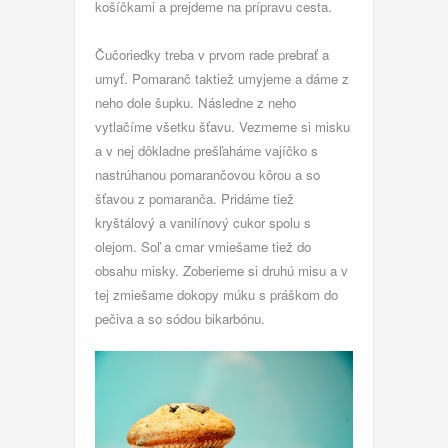
košíčkami a prejdeme na prípravu cesta.
Čučoriedky treba v prvom rade prebrať a
umyť. Pomaranč taktiež umyjeme a dáme z
neho dole šupku. Následne z neho
vytlačíme všetku šťavu. Vezmeme si misku
a v nej dôkladne prešľaháme vajíčko s
nastrúhanou pomarančovou kôrou a so
šťavou z pomaranča. Pridáme tiež
kryštálový a vanilínový cukor spolu s
olejom. Soľ a cmar vmiešame tiež do
obsahu misky. Zoberieme si druhú misu a v
tej zmiešame dokopy múku s práškom do
pečiva a so sódou bikarbónu.