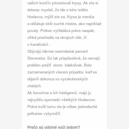
našich končín pricestovali krysy. Ak ste si
doteraz mysleli, že ide o toho istého
hlodavca, mýlili ste sa. Krysa je menšia
a obľubuje skôr suché miesta, ako napríklad
povaly. Potkan vyhľadáva práve naopak,
vlhké prostredie na okrajoch riek, či
v kanalizácii.
Obývajú takmer osemdesiat percent
Slovenska. Sú tak prispôsobivé, že nemajú
problém prežiť skoro kdekoľvek. Bolo
zaznamenaných viacero prípadov, keď sa
objavili dokonca vo vysokohorských
chatách.
Ak hovoríme o ich inteligencii, majú ju
najvyššiu spomedzi všetkých hlodavcov.
Práve kvôli tomu nie je vôbec jednoduché
potkanov vykynožiť.
Prečo sú odolné voči jedom?