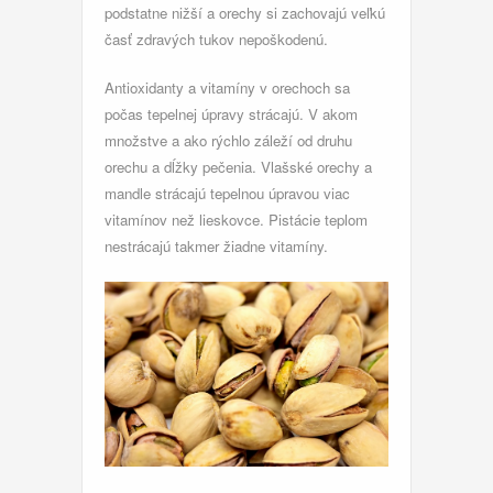
podstatne nižší a orechy si zachovajú veľkú
časť zdravých tukov nepoškodenú.
Antioxidanty a vitamíny v orechoch sa
počas tepelnej úpravy strácajú. V akom
množstve a ako rýchlo záleží od druhu
orechu a dĺžky pečenia. Vlašské orechy a
mandle strácajú tepelnou úpravou viac
vitamínov než lieskovce. Pistácie teplom
nestrácajú takmer žiadne vitamíny.