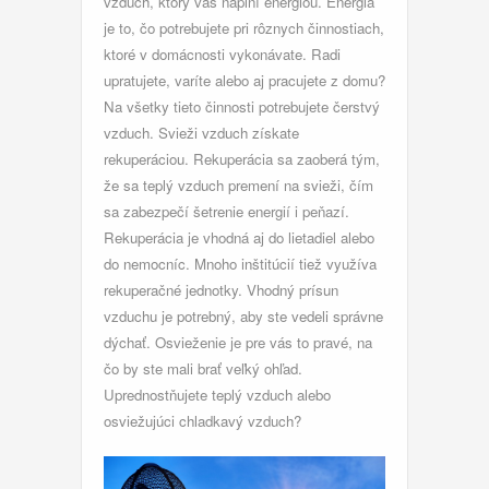
vzduch, ktorý vás naplní energiou. Energia
je to, čo potrebujete pri rôznych činnostiach,
ktoré v domácnosti vykonávate. Radi
upratujete, varíte alebo aj pracujete z domu?
Na všetky tieto činnosti potrebujete čerstvý
vzduch. Svieži vzduch získate
rekuperáciou. Rekuperácia sa zaoberá tým,
že sa teplý vzduch premení na svieži, čím
sa zabezpečí šetrenie energií i peňazí.
Rekuperácia je vhodná aj do lietadiel alebo
do nemocníc. Mnoho inštitúcií tiež využíva
rekuperačné jednotky. Vhodný prísun
vzduchu je potrebný, aby ste vedeli správne
dýchať. Osvieženie je pre vás to pravé, na
čo by ste mali brať veľký ohľad.
Uprednostňujete teplý vzduch alebo
osviežujúci chladkavý vzduch?