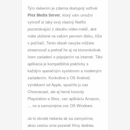
Tým riešením je zdarma dostupný softvér
Plex Media Server
, ktorý vám umožní
vytvoriť si taký svoj vlastný Netflix
pozostávajúci z obsahu video-médií, aké
máte uložené na vašom pevnom disku, čiže
v počítači. Tento obsah navyše môžete
streamovať a prehrať ho aj na ktoromkoľvek
inom zariadení s pripojením na internet. Táto
aplikácia je kompatibilná prakticky s
každým operačným systémom a moderným
zariadením. Konkrétne s OS Android,
výrobkami od Apple, spustíte ju cez
Chromecast, ale aj herné konzoly
Playstation a Xbox, cez aplikáciu Amazon,
… no a samozrejme cez OS Windows.
Je to skvelé riešenie ak sa zamyslíme,
akou cestou sme pozerali filmy dodnes.