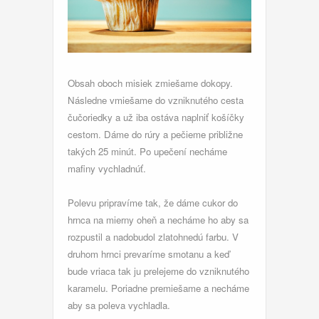
Obsah oboch misiek zmiešame dokopy.
Následne vmiešame do vzniknutého cesta
čučoriedky a už iba ostáva naplniť košíčky
cestom. Dáme do rúry a pečieme približne
takých 25 minút. Po upečení necháme
mafiny vychladnúť.
Polevu pripravíme tak, že dáme cukor do
hrnca na mierny oheň a necháme ho aby sa
rozpustil a nadobudol zlatohnedú farbu. V
druhom hrnci prevaríme smotanu a keď
bude vriaca tak ju prelejeme do vzniknutého
karamelu. Poriadne premiešame a necháme
aby sa poleva vychladla.