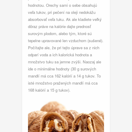
hodnotou. Orechy sami o sebe obsahujú
veľa tukov, pri pečení na oleji nedokážu
absorbovať veľa tuku. Ak ale kladiete veľký
dôraz práve na kalórie dajte prednosť
surovým plodom, alebo tým, ktoré sú
tepelne upravované len vzduchom (sušené).
Počítajte ale, že pri tejto úprave sa z nich
odparí voda a ich kalorická hodnota a
množstvo tuku sa jemne zvýši. Naozaj ale
ide o minimálne hodnoty (30 g surových
mandlí má cca 162 kalórií a 14 g tukov. To
isté množstvo pražených mandlí má cca
168 kalórií a 15 g tukov).