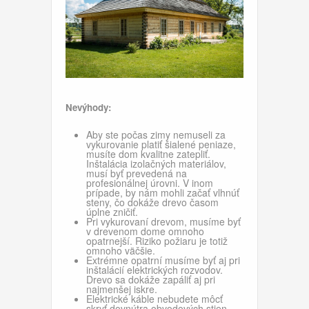
Nevýhody:
Aby ste počas zimy nemuseli za
vykurovanie platiť šialené peniaze,
musíte dom kvalitne zatepliť.
Inštalácia izolačných materiálov,
musí byť prevedená na
profesionálnej úrovni. V inom
prípade, by nám mohli začať vlhnúť
steny, čo dokáže drevo časom
úplne zničiť.
Pri vykurovaní drevom, musíme byť
v drevenom dome omnoho
opatrnejší. Riziko požiaru je totiž
omnoho väčšie.
Extrémne opatrní musíme byť aj pri
inštalácií elektrických rozvodov.
Drevo sa dokáže zapáliť aj pri
najmenšej iskre.
Elektrické káble nebudete môcť
skryť dovnútra obvodových stien.