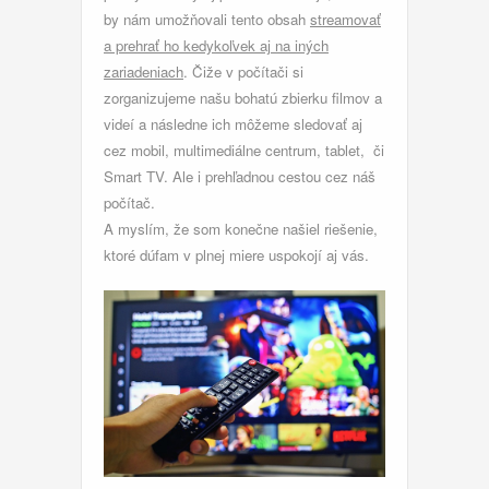
by nám umožňovali tento obsah
streamovať
a prehrať ho kedykoľvek aj na iných
zariadeniach
. Čiže v počítači si
zorganizujeme našu bohatú zbierku filmov a
videí a následne ich môžeme sledovať aj
cez mobil, multimediálne centrum, tablet, či
Smart TV. Ale i prehľadnou cestou cez náš
počítač.
A myslím, že som konečne našiel riešenie,
ktoré dúfam v plnej miere uspokojí aj vás.