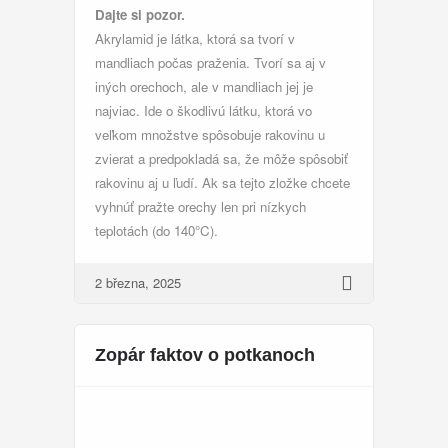
Dajte si pozor.
Akrylamid je látka, ktorá sa tvorí v
mandliach počas praženia. Tvorí sa aj v
iných orechoch, ale v mandliach jej je
najviac. Ide o škodlivú látku, ktorá vo
veľkom množstve spôsobuje rakovinu u
zvierat a predpokladá sa, že môže spôsobiť
rakovinu aj u ľudí. Ak sa tejto zložke chcete
vyhnúť pražte orechy len pri nízkych
teplotách (do 140°C).
2 března, 2025
Zopár faktov o potkanoch