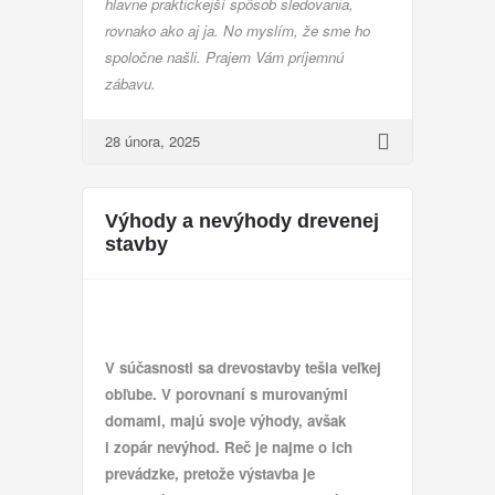
hlavne praktickejší spôsob sledovania,
rovnako ako aj ja. No myslím, že sme ho
spoločne našli. Prajem Vám príjemnú
zábavu.
28 února, 2025
Výhody a nevýhody drevenej
stavby
V súčasnosti sa drevostavby tešia veľkej
obľube. V porovnaní s murovanými
domami, majú svoje výhody, avšak
i zopár nevýhod. Reč je najme o ich
prevádzke, pretože výstavba je