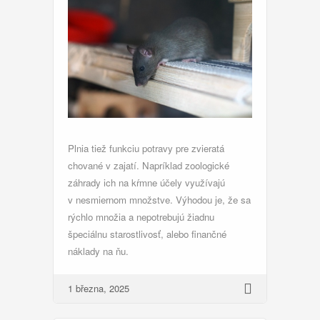
Plnia tiež funkciu potravy pre zvieratá
chované v zajatí. Napríklad zoologické
záhrady ich na kŕmne účely využívajú
v nesmiernom množstve. Výhodou je, že sa
rýchlo množia a nepotrebujú žiadnu
špeciálnu starostlivosť, alebo finančné
náklady na ňu.
1 března, 2025