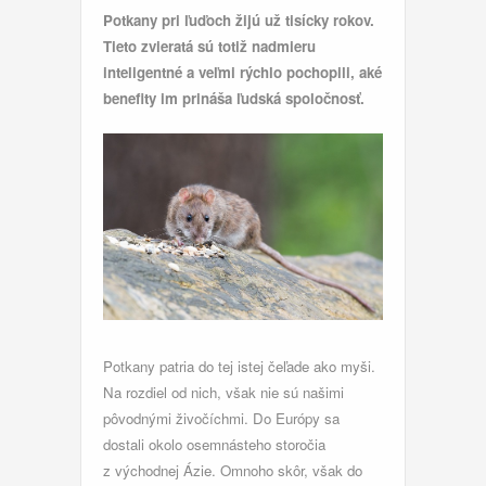
Potkany pri ľuďoch žijú už tisícky rokov.
Tieto zvieratá sú totiž nadmieru
inteligentné a veľmi rýchlo pochopili, aké
benefity im prináša ľudská spoločnosť.
Potkany patria do tej istej čeľade ako myši.
Na rozdiel od nich, však nie sú našimi
pôvodnými živočíchmi. Do Európy sa
dostali okolo osemnásteho storočia
z východnej Ázie. Omnoho skôr, však do