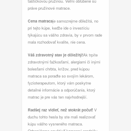
taštičkovou pružinou. Veľmi obľúbené sú
práve pružinové matrace.
Cena matraca
je samozrejme dôležitá, no
pri tejto kúpe, keďže ide o investíciu
týkajúcu sa vášho zdravia, by v prvom rade
mala rozhodovať kvalite, nie cena.
Váš zdravotný stav je dôležitý!
Ak trpíte
zdravotnými ťažkosťami, alergiami či inými
bolesťami chrbta, krížov, pred kúpou
matraca sa poraďte so svojím lekárom,
fyzioterapeutom, ktorý vám poskytne
detailné informácie a odporúčania, ktorý
matrac je pre vás ten najvhodnejší.
Radšej raz vidieť, než stokrát počuť!
V
duchu tohto hesla by ste mali realizovať
kúpu vášho vysneného matraca.
Odporúčame navštíviť kamennú predajňu,