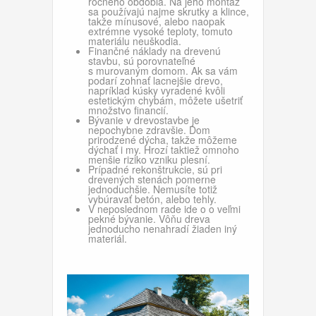
ročného obdobia. Na jeho montáž
sa používajú najme skrutky a klince,
takže mínusové, alebo naopak
extrémne vysoké teploty, tomuto
materiálu neuškodia.
Finančné náklady na drevenú
stavbu, sú porovnateľné
s murovaným domom. Ak sa vám
podarí zohnať lacnejšie drevo,
napríklad kúsky vyradené kvôli
estetickým chybám, môžete ušetriť
množstvo financií.
Bývanie v drevostavbe je
nepochybne zdravšie. Dom
prirodzené dýcha, takže môžeme
dýchať i my. Hrozí taktiež omnoho
menšie riziko vzniku plesní.
Prípadné rekonštrukcie, sú pri
drevených stenách pomerne
jednoduchšie. Nemusíte totiž
vybúravať betón, alebo tehly.
V neposlednom rade ide o o veľmi
pekné bývanie. Vôňu dreva
jednoducho nenahradí žiaden iný
materiál.