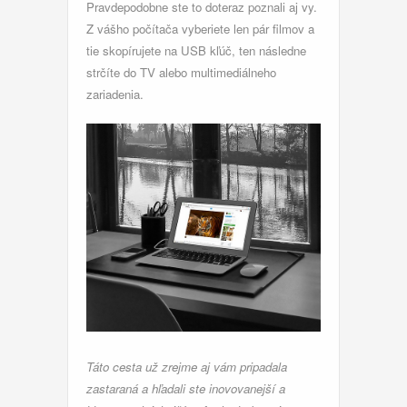
Pravdepodobne ste to doteraz poznali aj vy.
Z vášho počítača vyberiete len pár filmov a
tie skopírujete na USB kľúč, ten následne
strčíte do TV alebo multimediálneho
zariadenia.
Táto cesta už zrejme aj vám pripadala
zastaraná a hľadali ste inovovanejší a