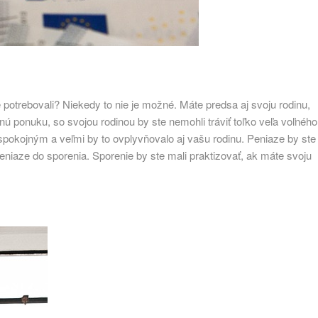
e potrebovali? Niekedy to nie je možné. Máte predsa aj svoju rodinu,
vnú ponuku, so svojou rodinou by ste nemohli tráviť toľko veľa voľného
spokojným a veľmi by to ovplyvňovalo aj vašu rodinu. Peniaze by ste
eniaze do sporenia. Sporenie by ste mali praktizovať, ak máte svoju