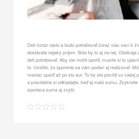
Deti čoraz rastú a budú potrebovať čoraz viac vecí k ž
dostávala nejaký príjem. Bolo by to aj na nej. Obidvaja
deti potrebovať.
Aby ste mohli sporiť, musíte si to ujasn
to. Uvidíte, že sporenie sa vám podarí aj realizovať. 
mesiac sporiť až po sto eur. To by ste pocítili vo vaše
a pravidelne si odkladajte, keď aj malú sumu. Zvyknet
sporiaca suma aj zvýši.