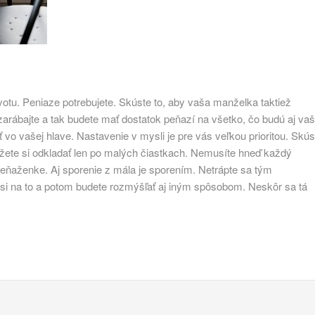
ivotu. Peniaze potrebujete. Skúste to, aby vaša manželka taktiež
 zarábajte a tak budete mať dostatok peňazí na všetko, čo budú aj va
iť vo vašej hlave. Nastavenie v mysli je pre vás veľkou prioritou. Skús
Môžete si odkladať len po malých čiastkach. Nemusíte hneď každý
j peňaženke. Aj sporenie z mála je sporením. Netrápte sa tým
e si na to a potom budete rozmýšľať aj iným spôsobom. Neskôr sa tá