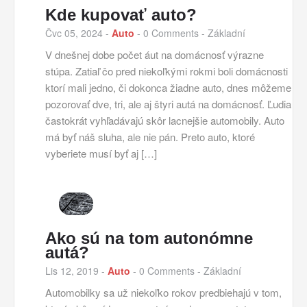
Kde kupovať auto?
Čvc 05, 2024
-
Auto
-
0 Comments
- Základní
V dnešnej dobe počet áut na domácnosť výrazne
stúpa. Zatiaľ čo pred niekoľkými rokmi boli domácnosti
ktorí mali jedno, či dokonca žiadne auto, dnes môžeme
pozorovať dve, tri, ale aj štyri autá na domácnosť. Ľudia
častokrát vyhľadávajú skôr lacnejšie automobily. Auto
má byť náš sluha, ale nie pán. Preto auto, ktoré
vyberiete musí byť aj […]
Ako sú na tom autonómne
autá?
Lis 12, 2019
-
Auto
-
0 Comments
- Základní
Automobilky sa už niekoľko rokov predbiehajú v tom,