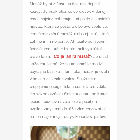
Masáž by si z času na čas mal dopriať
každý. Je však otázne, čo človek v danej
chvíli najviac potrebuje – či pôjde o klasickú
masáž, ktorá sa postará o boľavé svalstvo,
jemnú relaxačnú masáž alebo aj takú, ktorá
zahŕňa intímne partie. Ak túžite po niečom
špeciálnom, určite by ste mali vyskúšať
práve tantru.
Čo je tantra masáž
? Je snáď
každému jasné, že sa nezaraďuje medzi
obyčajnú klasiku – tantrická masáž je oveľa
viac ako oživenie svalov. Snaží sa o
prepojenie energie tela a duše, ktoré vďaka
ich väzbe otvárajú človeku cestu, na ktorej
lepšie spoznáva svoje telo a pocity a
svojimi zmyslami dokáže viac reagovať aj
na ten najjemnejší dotyk končekov prstov.