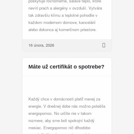
poskytuje rovnomerné, sálavé teplo, ktoré
nevíri prach a alergény v ovzduší. Vytvára
tak zdravšiu klímu a teplotné pohodlie v
každom modernom domove, kancelárii
alebo dokonca aj komerčnom priestore.
16 února, 2026
Máte už certifikát o spotrebe?
Každý chce v domácnosti platiť menej za
energie. V dnešnej dobe nás možno potešila
energopomoc. No určite nie v takom
rozmere, aby sme boli spokojní každý
mesiac. Energopomoc nič dlhodobo