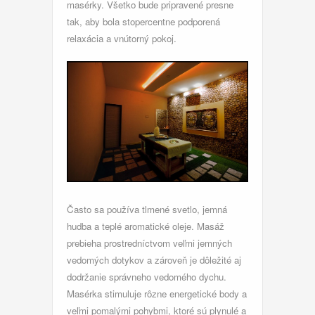
masérky. Všetko bude pripravené presne
tak, aby bola stopercentne podporená
relaxácia a vnútorný pokoj.
Často sa používa tlmené svetlo, jemná
hudba a teplé aromatické oleje. Masáž
prebieha prostredníctvom veľmi jemných
vedomých dotykov a zároveň je dôležité aj
dodržanie správneho vedomého dychu.
Masérka stimuluje rôzne energetické body a
veľmi pomalými pohybmi, ktoré sú plynulé a