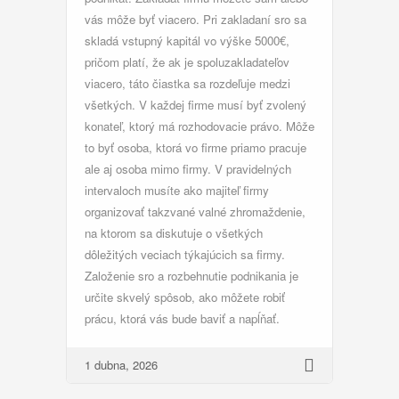
vás môže byť viacero. Pri zakladaní sro sa
skladá vstupný kapitál vo výške 5000€,
pričom platí, že ak je spoluzakladateľov
viacero, táto čiastka sa rozdeľuje medzi
všetkých. V každej firme musí byť zvolený
konateľ, ktorý má rozhodovacie právo. Môže
to byť osoba, ktorá vo firme priamo pracuje
ale aj osoba mimo firmy. V pravidelných
intervaloch musíte ako majiteľ firmy
organizovať takzvané valné zhromaždenie,
na ktorom sa diskutuje o všetkých
dôležitých veciach týkajúcich sa firmy.
Založenie sro a rozbehnutie podnikania je
určite skvelý spôsob, ako môžete robiť
prácu, ktorá vás bude baviť a napĺňať.
1 dubna, 2026