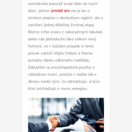
rozhodnutie posunúť svoje dielo do iných
dlaní, pričom
predať sro
nie je len o
strohom prepise v obchodnom registri, ale o
zavŕšení jednej dôležitej životnej etapy.
Možno cítite únavu z nekonečných tabuliek,
alebo vás jednoducho láka celkom nový
horizont, no v každom prípade si tento
proces zaslúži štipku hrdosti a hlavne
poriadnu dávku odborného nadhľadu.
Zabudnite na encyklopedické poučky o
základnom imaní, pretože v realite ide o
dôveru medzi tými, čo odchádzajú, a tými,
ktorí prichádzajú s novou energiou.