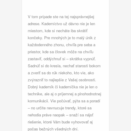
V tom prípade ste na tej najsprávnejšej
adrese. Kaderníctvo už dávno nie je len
miestom, kde si necháte iba skrátiť
končeky. Pre mnohých je to malý únik z
každodenného zhonu, chvíľa pre seba a
priestor, kde sa človek môže na chvíľu
zastaviť, oddýchnuť si – skrátka vypnúť.
Sadnúť si do kresla, nechať starosti bokom
a zveriť sa do rúk niekoho, kto vie, ako
zvýrazniť to najlepšie z Vašej osobnosti.
Dobrý kaderník či kaderníčka nie je len o
technike, ale aj o príjemnej a plnohodnotnej
komunikácii. Vie počúvať, pýta sa a poradí
– no určite nevnucuje trendy, ktoré sa
nehodia práve naopak – snaží sa nájsť
riešenie, ktoré Vám bude vyhovovať aj
počas bežných všedných dní.