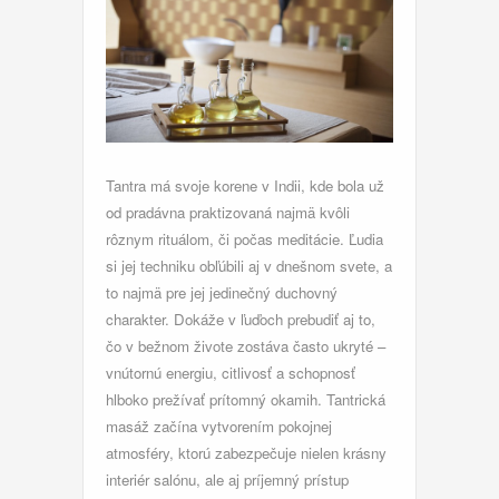
Tantra má svoje korene v Indii, kde bola už
od pradávna praktizovaná najmä kvôli
rôznym rituálom, či počas meditácie. Ľudia
si jej techniku obľúbili aj v dnešnom svete, a
to najmä pre jej jedinečný duchovný
charakter. Dokáže v ľuďoch prebudiť aj to,
čo v bežnom živote zostáva často ukryté –
vnútornú energiu, citlivosť a schopnosť
hlboko prežívať prítomný okamih. Tantrická
masáž začína vytvorením pokojnej
atmosféry, ktorú zabezpečuje nielen krásny
interiér salónu, ale aj príjemný prístup