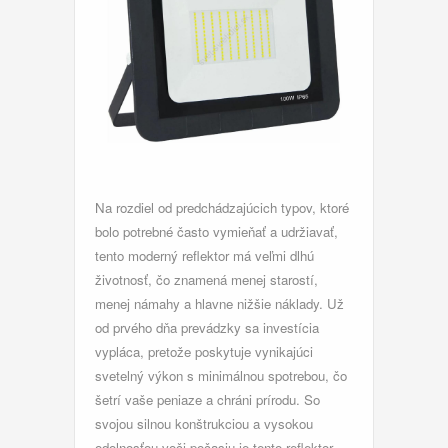
Na rozdiel od predchádzajúcich typov, ktoré
bolo potrebné často vymieňať a udržiavať,
tento moderný reflektor má veľmi dlhú
životnosť, čo znamená menej starostí,
menej námahy a hlavne nižšie náklady. Už
od prvého dňa prevádzky sa investícia
vypláca, pretože poskytuje vynikajúci
svetelný výkon s minimálnou spotrebou, čo
šetrí vaše peniaze a chráni prírodu. So
svojou silnou konštrukciou a vysokou
odolnosťou voči počasiu je tento reflektor