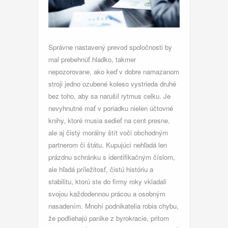
Správne nastavený prevod spoločnosti by
mal prebehnúť hladko, takmer
nepozorovane, ako keď v dobre namazanom
stroji jedno ozubené koleso vystrieda druhé
bez toho, aby sa narušil rytmus celku. Je
nevyhnutné mať v poriadku nielen účtovné
knihy, ktoré musia sedieť na cent presne,
ale aj čistý morálny štít voči obchodným
partnerom či štátu. Kupujúci nehľadá len
prázdnu schránku s identifikačným číslom,
ale hľadá príležitosť, čistú históriu a
stabilitu, ktorú ste do firmy roky vkladali
svojou každodennou prácou a osobným
nasadením. Mnohí podnikatelia robia chybu,
že podliehajú panike z byrokracie, pritom