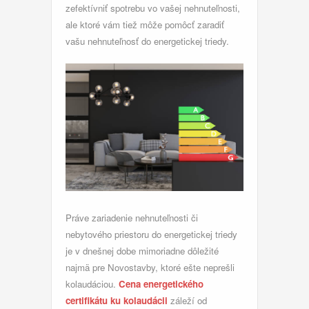
zefektívniť spotrebu vo vašej nehnuteľnosti,
ale ktoré vám tiež môže pomôcť zaradiť
vašu nehnuteľnosť do energetickej triedy.
Práve zariadenie nehnuteľnosti či
nebytového priestoru do energetickej triedy
je v dnešnej dobe mimoriadne dôležité
najmä pre Novostavby, ktoré ešte neprešli
kolaudáciou.
Cena energetického
certifikátu ku kolaudácii
záleží od