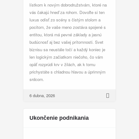
lístkom k novým dobrodružstvám, ktoré na
vás čakajú hneď za rohom. Dovoľte si ten
luxus odísť zo scény s čistým stolom a
pocitom, že vaše meno zostáva spojené s
entitou, ktorá má pevné základy a jasnú
budúcnosť aj bez vašej prítomnosti. Svet
biznisu sa neustále točí a každý koniec je
len logickým začiatkom niečoho, čo vám
opäť rozprúdi krv v žilách, ak k tomu
prichystáte s chladnou hlavou a úprimným
srdcom.
6 dubna, 2026
Ukončenie podnikania