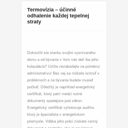
Termovízia – účinné
odhalenie každej tepelnej
straty
Dokončili ste stavbu svojho vysnívaného
domu a od bývania v ňom vás delí iba jeho
kolaudácia? Určite nezabúdajte na potrebnú
administratívu! Bez nej sa môžete ocitnúť v
problémoch a na bývanie budete musieť
počkať. Dôležitý je napríklad energetický
certifikát, ktorý patrí medzi nutné
dokumenty spadajúce pod zákon.
Energetický certifikát vyhotovuje audítor,
ktorý je špecialista v energetickom
priemysle. Vďaka jeho práci získate cenný
dokument o spotrebe, ako aj zaujímavé