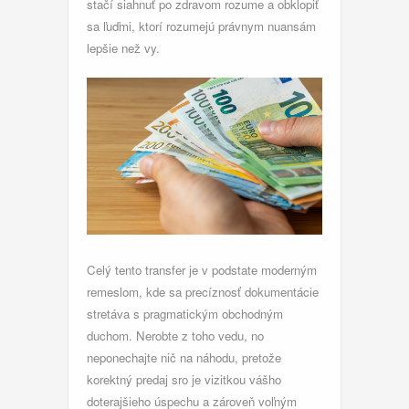
stačí siahnuť po zdravom rozume a obklopiť
sa ľuďmi, ktorí rozumejú právnym nuansám
lepšie než vy.
Celý tento transfer je v podstate moderným
remeslom, kde sa precíznosť dokumentácie
stretáva s pragmatickým obchodným
duchom. Nerobte z toho vedu, no
neponechajte nič na náhodu, pretože
korektný predaj sro je vizitkou vášho
doterajšieho úspechu a zároveň voľným