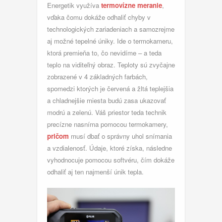
Energetik využíva
termovízne meranie
,
vďaka čomu dokáže odhaliť chyby v
technologických zariadeniach a samozrejme
aj možné tepelné úniky. Ide o termokameru,
ktorá premieňa to, čo nevidíme – a teda
teplo na viditeľný obraz. Teploty sú zvyčajne
zobrazené v 4 základných farbách,
spomedzi ktorých je červená a žltá teplejšia
a chladnejšie miesta budú zasa ukazovať
modrú a zelenú. Váš priestor teda technik
precízne nasníma pomocou termokamery,
pričom
musí dbať o správny uhol snímania
a vzdialenosť. Údaje, ktoré získa, následne
vyhodnocuje pomocou softvéru, čím dokáže
odhaliť aj ten najmenší únik tepla.