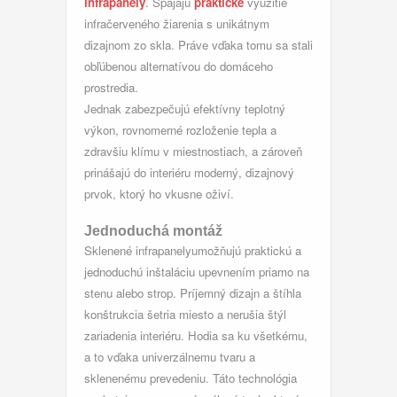
infrapanely
. Spájajú
praktické
využitie
infračerveného žiarenia s unikátnym
dizajnom zo skla. Práve vďaka tomu sa stali
obľúbenou alternatívou do domáceho
prostredia.
Jednak zabezpečujú efektívny teplotný
výkon, rovnomerné rozloženie tepla a
zdravšiu klímu v miestnostiach, a zároveň
prinášajú do interiéru moderný, dizajnový
prvok, ktorý ho vkusne oživí.
Jednoduchá montáž
Sklenené infrapanelyumožňujú praktickú a
jednoduchú inštaláciu upevnením priamo na
stenu alebo strop. Príjemný dizajn a štíhla
konštrukcia šetria miesto a nerušia štýl
zariadenia interiéru. Hodia sa ku všetkému,
a to vďaka univerzálnemu tvaru a
sklenenému prevedeniu. Táto technológia