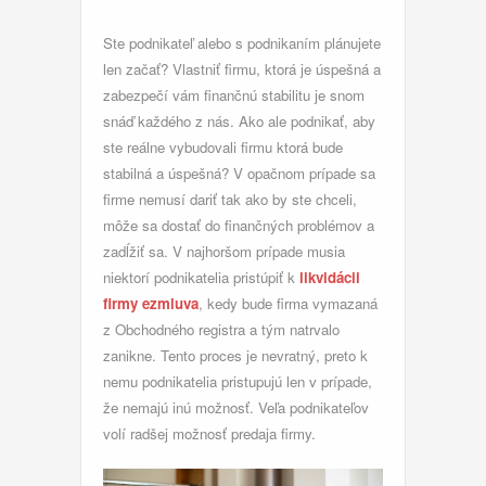
Ste podnikateľ alebo s podnikaním plánujete
len začať? Vlastniť firmu, ktorá je úspešná a
zabezpečí vám finančnú stabilitu je snom
snáď každého z nás. Ako ale podnikať, aby
ste reálne vybudovali firmu ktorá bude
stabilná a úspešná? V opačnom prípade sa
firme nemusí dariť tak ako by ste chceli,
môže sa dostať do finančných problémov a
zadĺžiť sa. V najhoršom prípade musia
niektorí podnikatelia pristúpiť k
likvidácii
firmy ezmluva
, kedy bude firma vymazaná
z Obchodného registra a tým natrvalo
zanikne. Tento proces je nevratný, preto k
nemu podnikatelia pristupujú len v prípade,
že nemajú inú možnosť. Veľa podnikateľov
volí radšej možnosť predaja firmy.